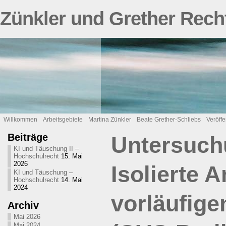
Zünkler und Grether Rech
Willkommen
Arbeitsgebiete
Martina Zünkler
Beate Grether-Schliebs
Veröff
Beiträge
Untersuch
KI und Täuschung II –
Hochschulrecht
15. Mai
2026
Isolierte 
KI und Täuschung –
Hochschulrecht
14. Mai
2024
vorläufig
Archiv
Mai 2026
Mai 2024